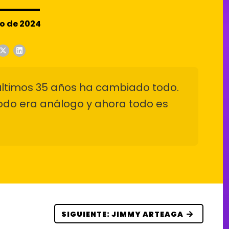
CLAVE
o de 2024
LÍNEA
DE TIEMPO
EL ORÁCULO
 últimos 35 años ha cambiado todo.
FELICITACIONES
odo era análogo y ahora todo es
SIGUIENTE: JIMMY ARTEAGA