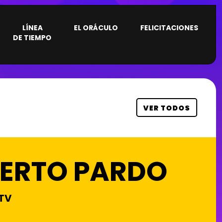
×
LÍNEA
EL ORÁCULO
FELICITACIONES
DE TIEMPO
VER TODOS
CRÓNICA
MI HISTORIA
CON PRODU
ERTO PARDO
ARCHIVOS
DORADOS
TV
MOMENTOS