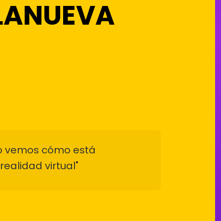
LLANUEVA
CLAVE
LÍNEA
DE TIEMPO
EL ORÁCULO
FELICITACIONES
azo vemos cómo está
realidad virtual"